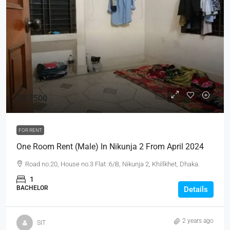
TK 7500
FOR RENT
One Room Rent (Male) In Nikunja 2 From April 2024
Road no.20, House no.3 Flat :6/B, Nikunja 2, Khillkhet, Dhaka.
1
BACHELOR
Details
2 years ago
SIT