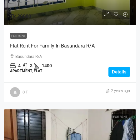
Tk 30000
FOR RENT
Flat Rent For Family In Basundara R/A
Basundara R/A
4
3
1400
APARTMENT, FLAT
Details
2 years ago
SIT
FOR RENT