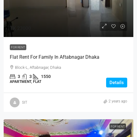
TK 23000
FOR RENT
Flat Rent For Family In Aftabnagar Dhaka
Block-L, Aftabnagar, Dhaka
3
3
1550
APARTMENT, FLAT
Details
2 years ago
SIT
FOR RENT