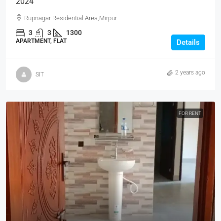
2024
Rupnagar Residential Area,Mirpur
3
3
1300
APARTMENT, FLAT
Details
2 years ago
SIT
FOR RENT