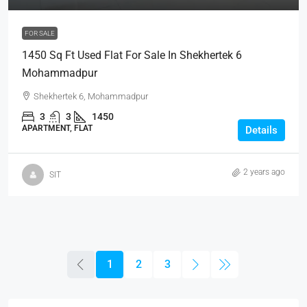
FOR SALE
1450 Sq Ft Used Flat For Sale In Shekhertek 6
Mohammadpur
Shekhertek 6, Mohammadpur
3
3
1450
APARTMENT, FLAT
Details
2 years ago
SIT
1
2
3