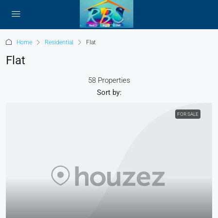
Home
Residential
Flat
Flat
58 Properties
Sort by:
FOR SALE