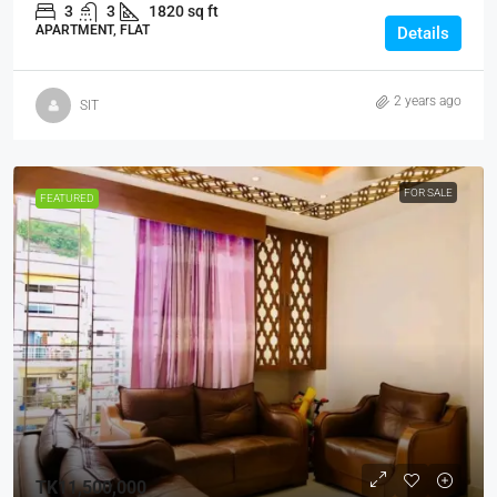
3
3
1820 sq ft
APARTMENT, FLAT
Details
2 years ago
SIT
FOR SALE
FEATURED
TK11,500,000