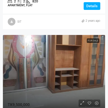
2
2
820
APARTMENT, FLAT
Details
2 years ago
SIT
FOR SALE
TK9,500,000