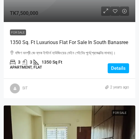
TK7,500,000
FOR SALE
1350 Sq. Ft Luxurious Flat For Sale In South Banasree
দক্ষিণ বনশ্রী জে-ব্লক ইস্টার্ন হাউজিংয়ের মেইন গেইটের পূর্বে(প্রজেক্টের মাথায়)।
3
3
1350 Sq Ft
APARTMENT, FLAT
Details
2 years ago
SIT
FOR SALE