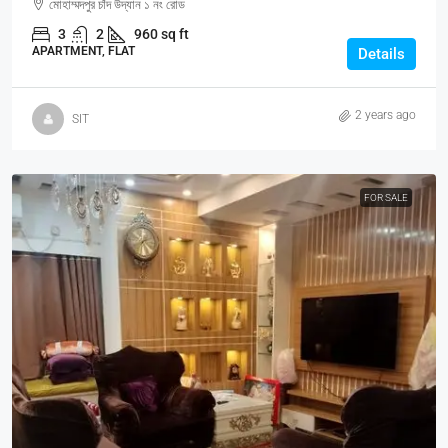
মোহাম্মদপুর চাঁদ উদ্যান ১ নং রোড
3
2
960 sq ft
APARTMENT, FLAT
Details
2 years ago
SIT
FOR SALE