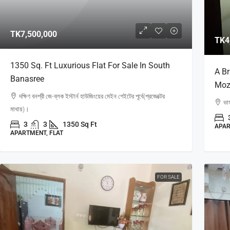
TK7,500,000
TK4
1350 Sq. Ft Luxurious Flat For Sale In South
A Br
Banasree
Moz
দক্ষিণ বনশ্রী জে-ব্লক ইস্টার্ন হাউজিংয়ের মেইন গেইটের পূর্বে(প্রজেক্টের
ভাস
মাথায়)।
3
3
1350 Sq Ft
APAR
APARTMENT, FLAT
FOR SALE