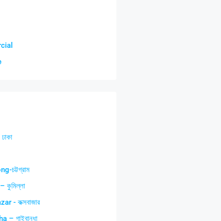
cial
e
ঢাকা
g-চট্টগ্রাম
 কুমিল্লা
ar - কক্সবাজার
a – গাইবান্ধা