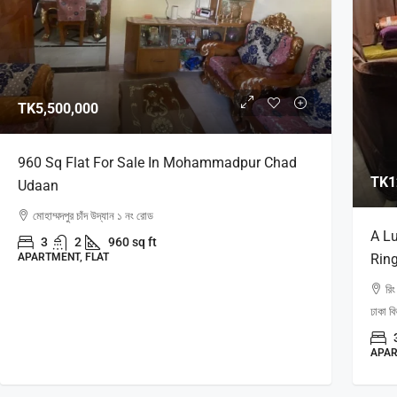
TK5,500,000
960 Sq Flat For Sale In Mohammadpur Chad
TK1
Udaan
মোহাম্মদপুর চাঁদ উদ্যান ১ নং রোড
A L
3
2
960 sq ft
APARTMENT, FLAT
Rin
রিং
ঢাকা ব
APAR