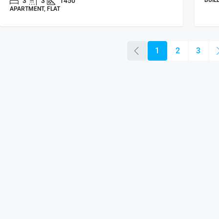
3
3
1450
BUIL
APARTMENT, FLAT
1
2
3