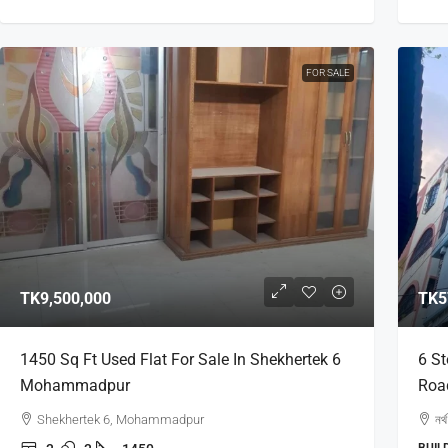
FOR SALE
TK9,500,000
TK5
1450 Sq Ft Used Flat For Sale In Shekhertek 6
6 St
Mohammadpur
Roa
Shekhertek 6, Mohammadpur
নর্