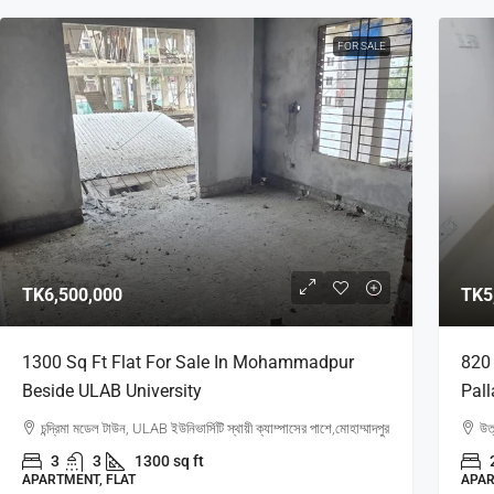
FOR SALE
TK6,500,000
TK5
1300 Sq Ft Flat For Sale In Mohammadpur
820 
Beside ULAB University
Pall
চন্দ্রিমা মডেল টাউন, ULAB ইউনিভার্সিটি স্থায়ী ক্যাম্পাসের পাশে,মোহাম্মাদপুর
উত্
3
3
1300 sq ft
APARTMENT, FLAT
APAR