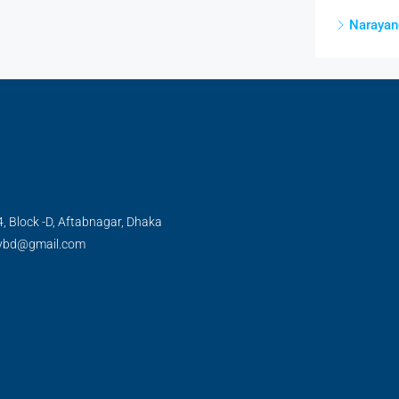
Narayanga
, Block -D, Aftabnagar, Dhaka
tybd@gmail.com