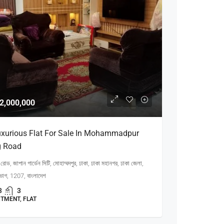
2,000,000
uxurious Flat For Sale In Mohammadpur
g Road
 রোড, জাপান গার্ডেন সিটি, মোহাম্মদপুর, ঢাকা, ঢাকা মহানগর, ঢাকা জেলা,
িভাগ, 1207, বাংলাদেশ
3
3
TMENT, FLAT