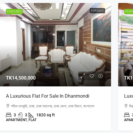
FOR SALE
FEATURED
FEAT
TK14,500,000
TK1
A Luxurious Flat For Sale In Dhanmondi
Luxu
পশ্চিম ধানমন্ডি, ঢাকা, ঢাকা মহানগর, ঢাকা জেলা, ঢাকা বিভাগ, বাংলাদেশ
মি
3
3
1820 sq ft
APARTMENT, FLAT
APAR