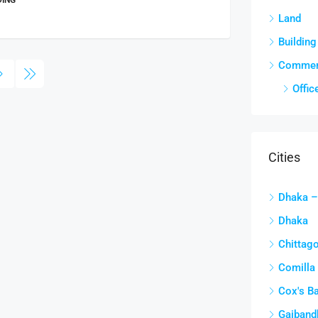
DING
Land
Building
Commer
Offic
Cities
Dhaka – 
Dhaka
Chittagon
Comilla –
Cox's Baz
Gaibandh