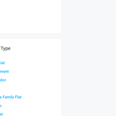
 Type
ial
tment
elor
e Family Flat
o
et