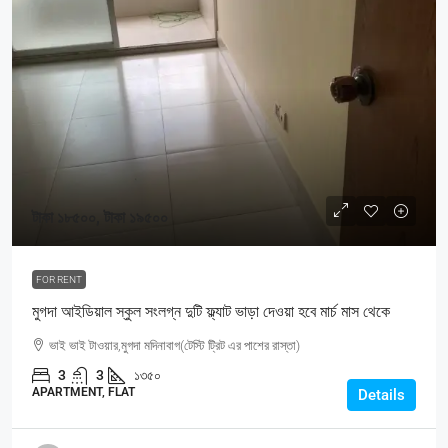
টাকা ১৮৫০০, টাকা ১৯৫০০
FOR RENT
মুগদা আইডিয়াল স্কুল সংলগ্ন দুটি ফ্ল্যাট ভাড়া দেওয়া হবে মার্চ মাস থেকে
ভাই ভাই টাওয়ার,মুগদা মদিনাবাগ(টেস্টি ট্রিট এর পাশের রাস্তা)
3
3
১৩৫০
APARTMENT, FLAT
Details