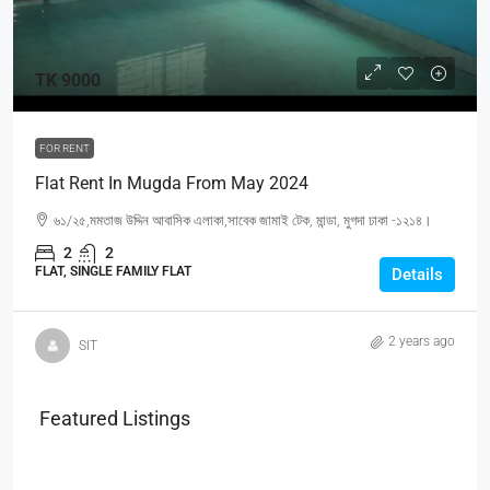
TK 9000
FOR RENT
Flat Rent In Mugda From May 2024
৬১/২৫,মমতাজ উদ্দিন আবাসিক এলাকা,সাবেক জামাই টেক, মান্ডা, মুগদা ঢাকা -১২১৪।
2
2
FLAT, SINGLE FAMILY FLAT
Details
2 years ago
SIT
Featured Listings