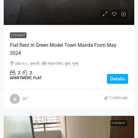
Tk 9000
FOR RENT
Flat Rent In Green Model Town Manda From May
2024
রোড নং ৮, ব্লক সি, গ্রীন মডেল টাউন, মান্ডা, মুগদা
2
2
APARTMENT, FLAT
Details
2 years ago
SIT
FOR RENT