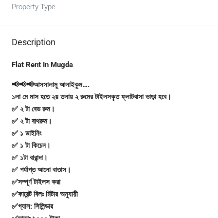
Property Type
Description
Flat Rent In Mugda
📢📢📢আসসালামু আলাইকুম….
১লা মে মাস হতে ২য় তলায় ২ রুমের টাইলসকৃত ফ্লাটবাসা ভাড়া হবে।
✅ ২ টা বেড রুম।
✅ ২ টা বাথরুম।
✅ ১ ডাইনিং
✅ ১ টা কিচেন।
✅ ১টা বারান্দা।
✅ পর্যাপ্ত আলো বাতাস।
✅সম্পূর্ণ টাইলস করা
✅কারেন্ট বিলঃ মিটার অনুযায়ী
✅গ্যাস: সিলিন্ডার