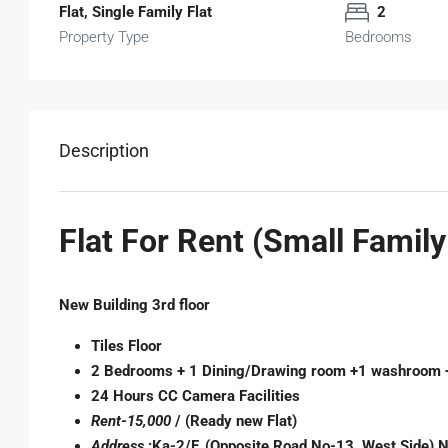
Flat, Single Family Flat
2
Property Type
Bedrooms
Description
Flat For Rent (Small Famil
New Building 3rd floor
Tiles Floor
2 Bedrooms + 1 Dining/Drawing room +1 washroom 
24 Hours CC Camera Facilities
Rent-15,000
/ (Ready new Flat)
Address
:Ka-2/F, (Opposite Road No-13, West Side) N