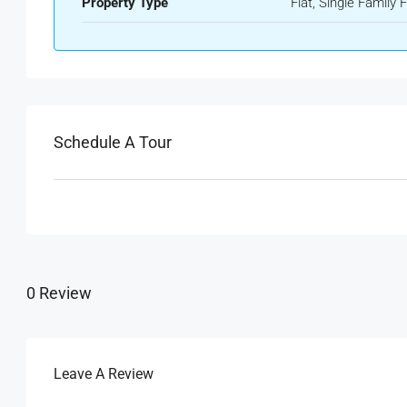
Property Type
Flat, Single Family F
Schedule A Tour
0 Review
Leave A Review