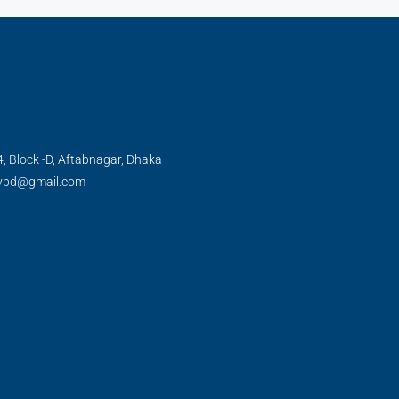
, Block -D, Aftabnagar, Dhaka
tybd@gmail.com