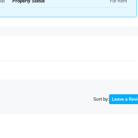
lat
Property Status
For Rent
Sort by:
Leave a Rev