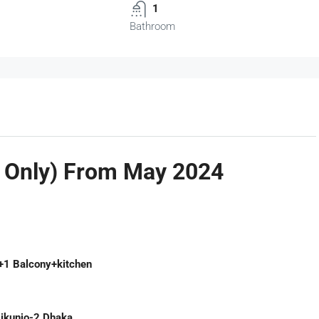
1
Bathroom
y Only) From May 2024
+1 Balcony+kitchen
ikunjo-2 Dhaka.