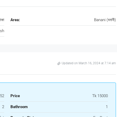
াকা
Area:
Banani (বনানী)
esh
Updated on March 16, 2024 at 7:14 am
52
Price
Tk 15000
2
Bathroom
1