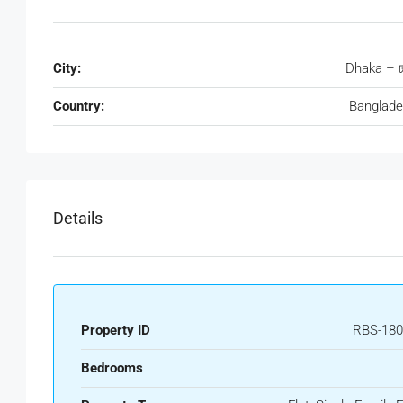
City:
Dhaka – ঢ
Country:
Banglad
Details
Property ID
RBS-180
Bedrooms