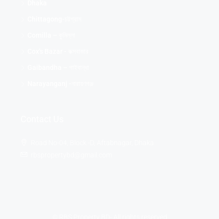
Dhaka
Chittagong-চট্টগ্রাম
Comilla – কুমিল্লা
Cox's Bazar - কক্সবাজার
Gaibandha – গাইবান্ধা
Narayanganj -নারায়ণগঞ্জ
Contact Us
Road No-04, Block -D, Aftabnagar, Dhaka
rbspropertybd@gmail.com
© RBS Property BD- All rights reserved