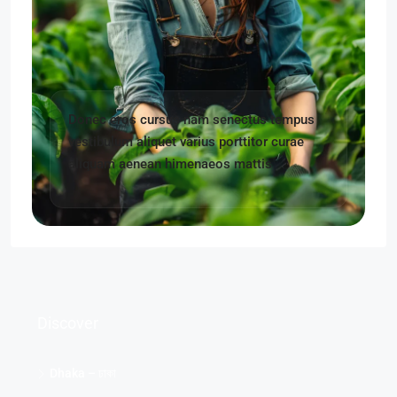
Donec eros cursus nam senectus tempus
vestibulum aliquet varius porttitor curae
aliquam aenean himenaeos mattis
Discover
Dhaka – ঢাকা