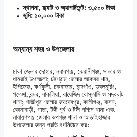
স্থাপনা, ফ্ল্যাট ও অ্যাপার্টমেন্ট: ৩,৫০০ টাকা
ভূমি: ১০,০০০ টাকা
অন্যান্য শহর ও উপজেলায়
ঢাকা জেলার দোহার, নবাবগঞ্জ, কেরানীগঞ্জ, সাভার ও
ধামরাই উপজেলা; চট্টগ্রাম জেলার আকবর শাহ,
ইপিজেড, কর্ণফুলী, চকবাজার, চান্দগাঁও, ডবলমুরিং,
পতেঙ্গা, বন্দর, বাকলিয়া, বায়েজিদ বোস্তামি ও সদরঘাট
থানা; গাজীপুর জেলার জয়দেবপুর, কালীগঞ্জ, বাসন,
কোনাবাড়ী, গাছা, টঙ্গী পূর্ব ও টঙ্গী পশ্চিম থানা এবং
নারায়ণগঞ্জ জেলার রূপগঞ্জ থানা ও আড়াইহাজার
উপজেলার জন্য প্রতি বর্গমিটারে কর: