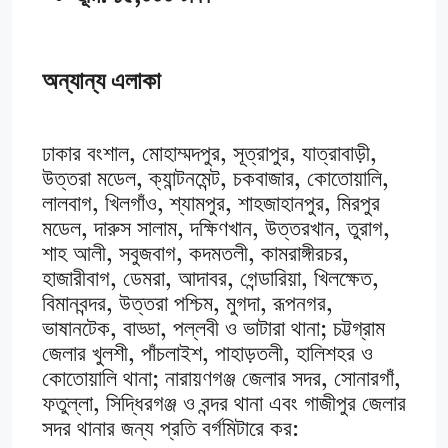
অন্যান্য এলাকা
ঢাকার বংশাল, মোহাম্মদপুর, সূত্রাপুর, যাত্রাবাড়ী,
উত্তরা মডেল, ক্যান্টনমেন্ট, চকবাজার, কোতোয়ালি,
লালবাগ, খিলগাঁও, শ্যামপুর, শাহজাহানপুর, মিরপুর
মডেল, দারুস সালাম, দক্ষিণখান, উত্তরখান, তুরাগ,
শাহ আলী, সবুজবাগ, কদমতলী, কামরাঙ্গীরচর,
হাজারীবাগ, ডেমরা, আদাবর, গেন্ডারিয়া, খিলক্ষেত,
বিমানবন্দর, উত্তরা পশ্চিম, মুগদা, রূপনগর,
ভাষানটেক, বাড্ডা, পল্লবী ও ভাটারা থানা; চট্টগ্রাম
জেলার খুলশী, পাঁচলাইশ, পাহাড়তলী, হালিশহর ও
কোতোয়ালি থানা; নারায়ণগঞ্জ জেলার সদর, সোনারগাঁ,
ফতুল্লা, সিদ্ধিরগঞ্জ ও বন্দর থানা এবং গাজীপুর জেলার
সদর থানার জন্য প্রতি বর্গমিটারে কর: