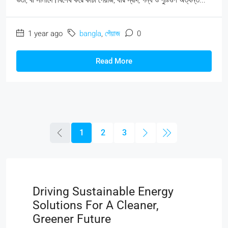
1 year ago
bangla
,
পেঁয়াজ
0
Read More
1
2
3
Driving Sustainable Energy
Solutions For A Cleaner,
Greener Future