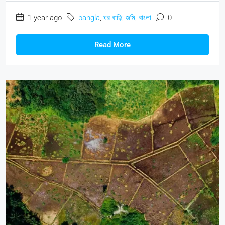
1 year ago
bangla
,
ঘর বাড়ি
,
জমি
,
বাংলা
0
Read More