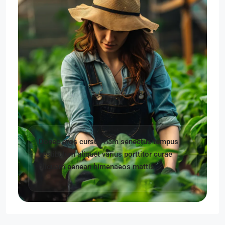
Donec eros cursus nam senectus tempus
vestibulum aliquet varius porttitor curae
aliquam aenean himenaeos mattis