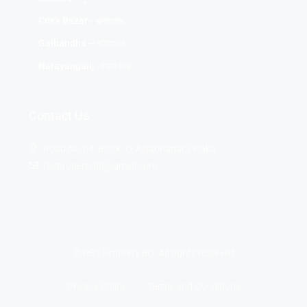
Cox's Bazar - কক্সবাজার
Gaibandha – গাইবান্ধা
Narayanganj -নারায়ণগঞ্জ
Contact Us
Road No-04, Block -D, Aftabnagar, Dhaka
rbspropertybd@gmail.com
© RBS Property BD- All rights reserved
Privacy Policy
Terms and Conditions