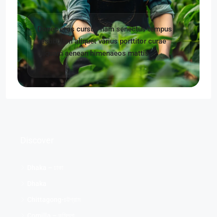
Donec eros cursus nam senectus tempus
vestibulum aliquet varius porttitor curae
aliquam aenean himenaeos mattis
Discover
Dhaka – ঢাকা
Dhaka
Chittagong-চট্টগ্রাম
Comilla – কুমিল্লা