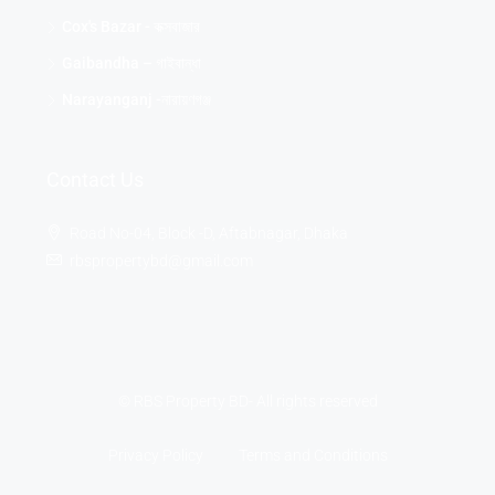
Cox's Bazar - কক্সবাজার
Gaibandha – গাইবান্ধা
Narayanganj -নারায়ণগঞ্জ
Contact Us
Road No-04, Block -D, Aftabnagar, Dhaka
rbspropertybd@gmail.com
© RBS Property BD- All rights reserved
Privacy Policy
Terms and Conditions