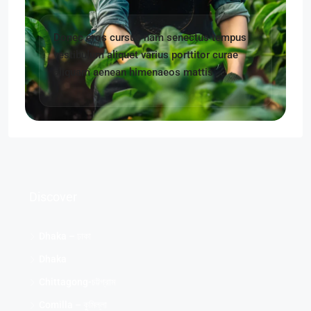
Donec eros cursus nam senectus tempus
vestibulum aliquet varius porttitor curae
aliquam aenean himenaeos mattis
Discover
Dhaka – ঢাকা
Dhaka
Chittagong-চট্টগ্রাম
Comilla – কুমিল্লা