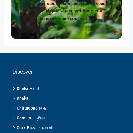
Donec eros cursus nam senectus tempus
vestibulum aliquet varius porttitor curae
aliquam aenean himenaeos mattis
Discover
Dhaka – ঢাকা
Dhaka
Chittagong-চট্টগ্রাম
Comilla – কুমিল্লা
Cox's Bazar - কক্সবাজার