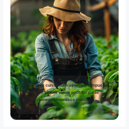
Donec eros cursus nam senectus tempus
vestibulum aliquet varius porttitor curae
aliquam aenean himenaeos mattis