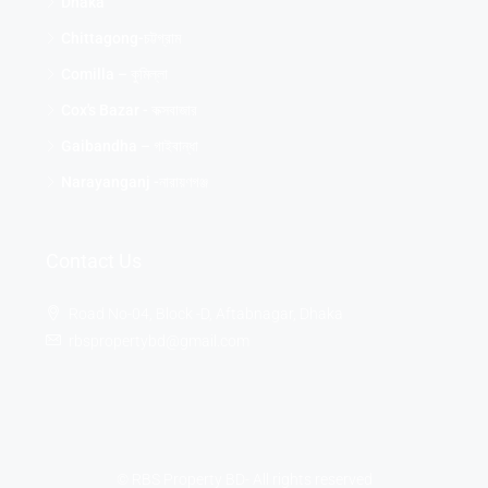
Dhaka
Chittagong-চট্টগ্রাম
Comilla – কুমিল্লা
Cox's Bazar - কক্সবাজার
Gaibandha – গাইবান্ধা
Narayanganj -নারায়ণগঞ্জ
Contact Us
Road No-04, Block -D, Aftabnagar, Dhaka
rbspropertybd@gmail.com
© RBS Property BD- All rights reserved