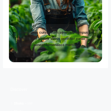
Donec eros cursus nam senectus tempus
vestibulum aliquet varius porttitor curae
aliquam aenean himenaeos mattis
Discover
Dhaka – ঢাকা