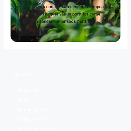
Donec eros cursus nam senectus tempus
vestibulum aliquet varius porttitor curae
aliquam aenean himenaeos mattis
Discover
Dhaka – ঢাকা
Dhaka
Chittagong-চট্টগ্রাম
Comilla – কুমিল্লা
Cox's Bazar - কক্সবাজার