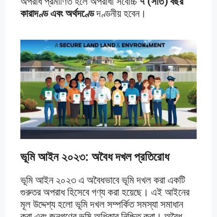
অপরাধ প্রমাণিত হলে অপরাধী সর্বোচ্চ
৭ (সাত) বছর
কারাদণ্ড এবং অর্থদণ্ডে
দণ্ডনীয় হবেন।
ভূমি আইন ২০২৩: অবৈধ দখল প্রতিরোধ
ভূমি আইন ২০২৩ এ অবৈধভাবে ভূমি দখল করা একটি
গুরুতর অপরাধ হিসেবে গণ্য করা হয়েছে। এই আইনের
মূল উদ্দেশ্য হলো ভূমি দখল সম্পর্কিত সমস্যা সমাধান