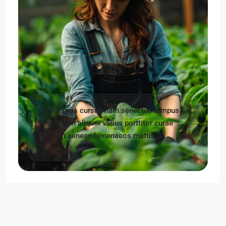
Donec eros cursus nam senectus tempus
vestibulum aliquet varius porttitor curae
aliquam aenean himenaeos mattis