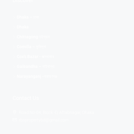
Discover
Dhaka – ঢাকা
Dhaka
Chittagong-চট্টগ্রাম
Comilla – কুমিল্লা
Cox's Bazar - কক্সবাজার
Gaibandha – গাইবান্ধা
Narayanganj -নারায়ণগঞ্জ
Contact Us
Road No-04, Block -D, Aftabnagar, Dhaka
rbspropertybd@gmail.com