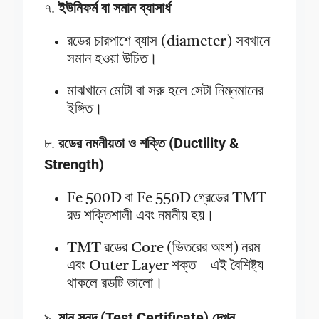
৭.
ইউনিফর্ম বা সমান ব্যাসার্ধ
রডের চারপাশে ব্যাস (diameter) সবখানে
সমান হওয়া উচিত।
মাঝখানে মোটা বা সরু হলে সেটা নিম্নমানের
ইঙ্গিত।
৮.
রডের নমনীয়তা ও শক্তি (Ductility &
Strength)
Fe 500D বা Fe 550D গ্রেডের TMT
রড শক্তিশালী এবং নমনীয় হয়।
TMT রডের Core (ভিতরের অংশ) নরম
এবং Outer Layer শক্ত – এই বৈশিষ্ট্য
থাকলে রডটি ভালো।
৯.
মান সনদ (Test Certificate) দেখুন