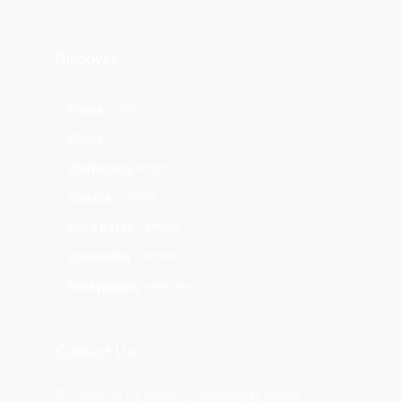
Discover
Dhaka – ঢাকা
Dhaka
Chittagong-চট্টগ্রাম
Comilla – কুমিল্লা
Cox's Bazar - কক্সবাজার
Gaibandha – গাইবান্ধা
Narayanganj -নারায়ণগঞ্জ
Contact Us
Road No-04, Block -D, Aftabnagar, Dhaka