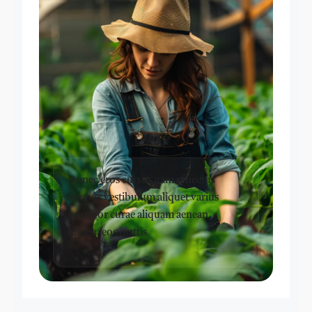
Donec eros cursus nam senectus
tempus vestibulum aliquet varius
porttitor curae aliquam aenean
himenaeos mattis