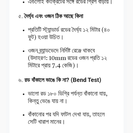
এগুলোই কংক্রিটের সঙ্গে রডের গ্রিপ বাড়ায়।
৫.
দৈর্ঘ্য এবং ওজন ঠিক আছে কিনা
প্রতিটি স্ট্যান্ডার্ড রডের দৈর্ঘ্য ১২ মিটার (৪০
ফুট) হওয়া উচিত।
ওজন ব্র্যান্ডভেদে নির্দিষ্ট রেঞ্জে থাকবে
(উদাহরণ: 10mm রডের ওজন প্রতি ১২
মিটারে প্রায় 7.4 কেজি)।
৬.
রড বাঁকালে ভাঙে কি না? (Bend Test)
ভালো রড ১৮০ ডিগ্রি পর্যন্ত বাঁকানো যায়,
কিন্তু ভেঙে যায় না।
বাঁকানোর পর যদি ফাটল দেখা যায়, তাহলে
সেটি খারাপ মানের।