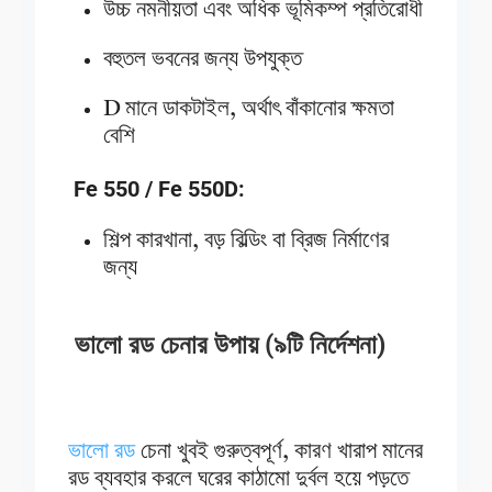
উচ্চ নমনীয়তা এবং অধিক ভূমিকম্প প্রতিরোধী
বহুতল ভবনের জন্য উপযুক্ত
D মানে ডাকটাইল, অর্থাৎ বাঁকানোর ক্ষমতা
বেশি
Fe 550 / Fe 550D:
শিল্প কারখানা, বড় বিল্ডিং বা ব্রিজ নির্মাণের
জন্য
ভালো রড চেনার উপায় (৯টি নির্দেশনা)
ভালো রড
চেনা খুবই গুরুত্বপূর্ণ, কারণ খারাপ মানের
রড ব্যবহার করলে ঘরের কাঠামো দুর্বল হয়ে পড়তে