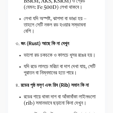
BSRM, AKS, KSRM) ও গ্রেড
(যেমন: Fe 500D) লেখা থাকবে।
লেখা যদি অস্পষ্ট, ঝাপসা বা ভাঙা হয় –
তাহলে সেটি নকল রড হওয়ার সম্ভাবনা
বেশি।
৩.
জং (rust) আছে কি না দেখুন
ভালো রড চকচকে ও কালচে ধূসর রঙের হয়।
যদি রডে লালচে মরিচা বা দাগ দেখা যায়, সেটি
পুরাতন বা নিম্নমানের হতে পারে।
৪.
রডের পৃষ্ঠ মসৃণ এবং রিব (rib) সমান কি না
রডের গায়ে থাকা দাগ বা আঁকাবাঁকা লাইনগুলো
(rib) সমানভাবে ছড়ানো কিনা দেখুন।