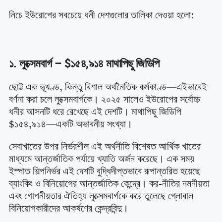
নিচে ইউরোপের সবচেয়ে ধনী দেশগুলোর তালিকা দেওয়া হলো:
১. লুক্সেমবার্গ – $১৫৪,৯১৪ মাথাপিছু জিডিপি
ছোট্ট এক ভূখণ্ড, কিন্তু বিশাল অর্থনৈতিক কর্মকাণ্ড—এইভাবেই
বর্ণনা করা চলে লুক্সেমবার্গকে। ২০২৫ সালেও ইউরোপের সর্বোচ্চ
ধনীর আসনটি ধরে রেখেছে এই দেশটি। মাথাপিছু জিডিপি
$১৫৪,৯১৪—একটি অভাবনীয় সংখ্যা।
সেবাখাতের উপর নির্ভরশীল এই অর্থনীতি বিশেষত আর্থিক খাতের
মাধ্যমে আন্তর্জাতিক পর্যায়ে খ্যাতি অর্জন করেছে। এক সময়
ইস্পাত শিল্পনির্ভর এই দেশটি বুদ্ধিদীপ্তভাবে রূপান্তরিত হয়েছে
ব্যাংকিং ও বিনিয়োগের আন্তর্জাতিক কেন্দ্রে। কর-নীতির নমনীয়তা
এবং গোপনীয়তার ঐতিহ্য লুক্সেমবার্গকে করে তুলেছে গ্লোবাল
বিনিয়োগকারীদের আকর্ষণের কেন্দ্রবিন্দু।