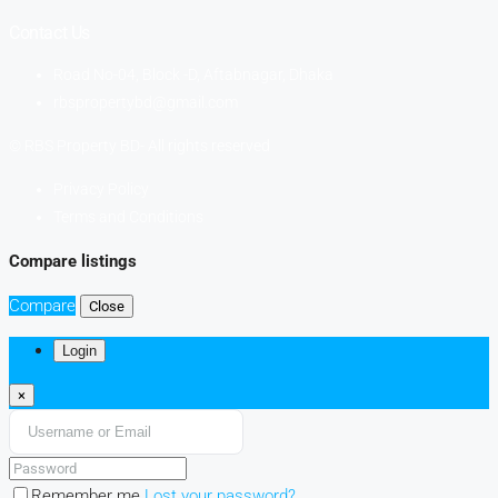
Contact Us
Road No-04, Block -D, Aftabnagar, Dhaka
rbspropertybd@gmail.com
© RBS Property BD- All rights reserved
Privacy Policy
Terms and Conditions
Compare listings
Compare
Close
Login
×
Remember me
Lost your password?