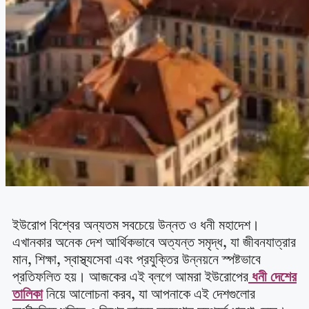
ইউরোপ বিশ্বের অন্যতম সবচেয়ে উন্নত ও ধনী মহাদেশ।
এখানকার অনেক দেশ আর্থিকভাবে অত্যন্ত সমৃদ্ধ, যা জীবনযাত্রার
মান, শিক্ষা, স্বাস্থ্যসেবা এবং প্রযুক্তির উন্নয়নে স্পষ্টভাবে
প্রতিফলিত হয়। আজকের এই ব্লগে আমরা ইউরোপের
ধনী দেশের
তালিকা
নিয়ে আলোচনা করব, যা আপনাকে এই দেশগুলোর