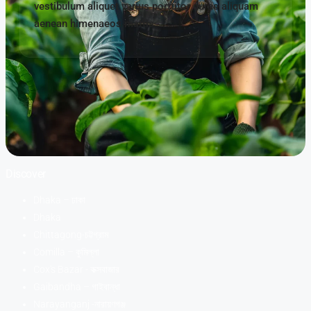
vestibulum aliquet varius porttitor curae aliquam
aenean himenaeos mattis
Discover
Dhaka – ঢাকা
Dhaka
Chittagong-চট্টগ্রাম
Comilla – কুমিল্লা
Cox's Bazar - কক্সবাজার
Gaibandha – গাইবান্ধা
Narayanganj -নারায়ণগঞ্জ