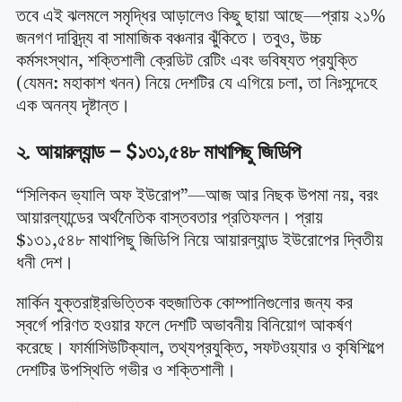
তবে এই ঝলমলে সমৃদ্ধির আড়ালেও কিছু ছায়া আছে—প্রায় ২১%
জনগণ দারিদ্র্য বা সামাজিক বঞ্চনার ঝুঁকিতে। তবুও, উচ্চ
কর্মসংস্থান, শক্তিশালী ক্রেডিট রেটিং এবং ভবিষ্যত প্রযুক্তি
(যেমন: মহাকাশ খনন) নিয়ে দেশটির যে এগিয়ে চলা, তা নিঃসন্দেহে
এক অনন্য দৃষ্টান্ত।
২. আয়ারল্যান্ড – $১৩১,৫৪৮ মাথাপিছু জিডিপি
“সিলিকন ভ্যালি অফ ইউরোপ”—আজ আর নিছক উপমা নয়, বরং
আয়ারল্যান্ডের অর্থনৈতিক বাস্তবতার প্রতিফলন। প্রায়
$১৩১,৫৪৮ মাথাপিছু জিডিপি নিয়ে আয়ারল্যান্ড ইউরোপের দ্বিতীয়
ধনী দেশ।
মার্কিন যুক্তরাষ্ট্রভিত্তিক বহুজাতিক কোম্পানিগুলোর জন্য কর
স্বর্গে পরিণত হওয়ার ফলে দেশটি অভাবনীয় বিনিয়োগ আকর্ষণ
করেছে। ফার্মাসিউটিক্যাল, তথ্যপ্রযুক্তি, সফটওয়্যার ও কৃষিশিল্পে
দেশটির উপস্থিতি গভীর ও শক্তিশালী।