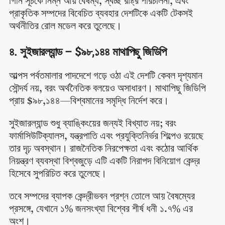
গিনি সূচকে নিম্ন আয় বৈষম্য, স্বচ্ছ রাষ্ট্র পরিচালনা, এবং
প্রাকৃতিক সম্পদের বিবেচিত ব্যবহার দেশটিকে একটি টেকসই
অর্থনীতির রোল মডেল করে তুলেছে।
৪. সুইজারল্যান্ড – $৯৮,১৪৪ মাথাপিছু জিডিপি
আল্পস পর্বতমালার পাদদেশে গড়ে ওঠা এই দেশটি কেবল দৃশ্যমান
সৌন্দর্য নয়, বরং অর্থনৈতিক বলয়েও অসাধারণ। মাথাপিছু জিডিপি
প্রায় $৯৮,১৪৪—বিশ্বমানের সমৃদ্ধি নির্দেশ করে।
সুইজারল্যান্ড শুধু ব্যাঙ্কিংয়ের জন্যই বিখ্যাত নয়; বরং
ফার্মাসিউটিক্যালস, যন্ত্রপাতি এবং প্রযুক্তিনির্ভর শিল্পেও রয়েছে
তার দৃঢ় অবস্থান। রাজনৈতিক নিরপেক্ষতা এবং কঠোর আর্থিক
নিয়ন্ত্রণ ব্যবস্থা বিশ্বজুড়ে এটি একটি নিরাপদ বিনিয়োগ কেন্দ্র
হিসেবে সুপরিচিত করে তুলেছে।
তবে সম্পদের ব্যাপক কেন্দ্রীভবন প্রশ্ন তোলে আয় বৈষম্যের
প্রসঙ্গে, যেখানে ১% জনসংখ্যা বিশ্বের শীর্ষ ধনী ১.৭% এর
অংশ।