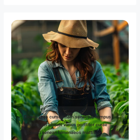
Donec eros cursus nam senectus tempus
vestibulum aliquet varius porttitor curae
aliquam aenean himenaeos mattis