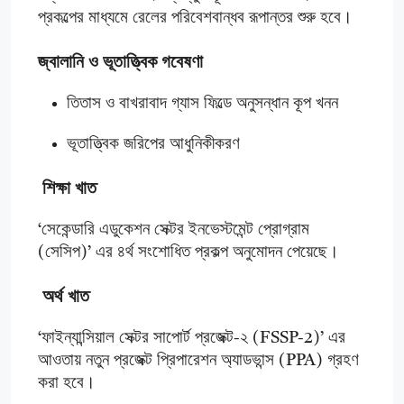
প্রকল্পের মাধ্যমে রেলের পরিবেশবান্ধব রূপান্তর শুরু হবে।
জ্বালানি ও ভূতাত্ত্বিক গবেষণা
তিতাস ও বাখরাবাদ গ্যাস ফিল্ডে অনুসন্ধান কূপ খনন
ভূতাত্ত্বিক জরিপের আধুনিকীকরণ
শিক্ষা খাত
‘সেকেন্ডারি এডুকেশন সেক্টর ইনভেস্টমেন্ট প্রোগ্রাম
(সেসিপ)’ এর ৪র্থ সংশোধিত প্রকল্প অনুমোদন পেয়েছে।
অর্থ খাত
‘ফাইন্যান্সিয়াল সেক্টর সাপোর্ট প্রজেক্ট-২ (FSSP-2)’ এর
আওতায় নতুন প্রজেক্ট প্রিপারেশন অ্যাডভান্স (PPA) গ্রহণ
করা হবে।