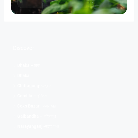
Discover
Dhaka – ঢাকা
Dhaka
Chittagong-চট্টগ্রাম
Comilla – কুমিল্লা
Cox's Bazar - কক্সবাজার
Gaibandha – গাইবান্ধা
Narayanganj -নারায়ণগঞ্জ