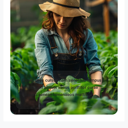
Donec eros cursus nam senectus tempus
vestibulum aliquet varius porttitor curae
aliquam aenean himenaeos mattis