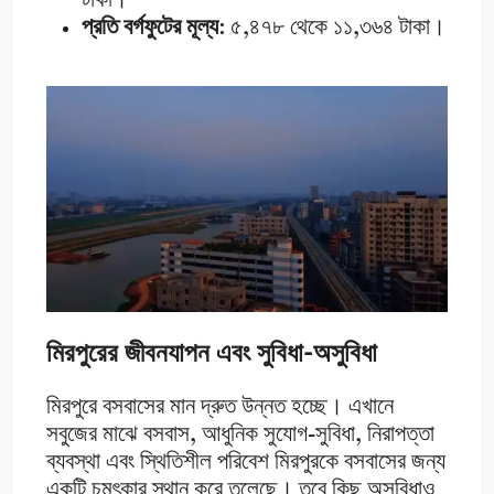
টাকা।
প্রতি বর্গফুটের মূল্য
: ৫,৪৭৮ থেকে ১১,৩৬৪ টাকা।
মিরপুরের জীবনযাপন এবং সুবিধা-অসুবিধা
মিরপুরে বসবাসের মান দ্রুত উন্নত হচ্ছে। এখানে
সবুজের মাঝে বসবাস, আধুনিক সুযোগ-সুবিধা, নিরাপত্তা
ব্যবস্থা এবং স্থিতিশীল পরিবেশ মিরপুরকে বসবাসের জন্য
একটি চমৎকার স্থান করে তুলেছে। তবে কিছু অসুবিধাও