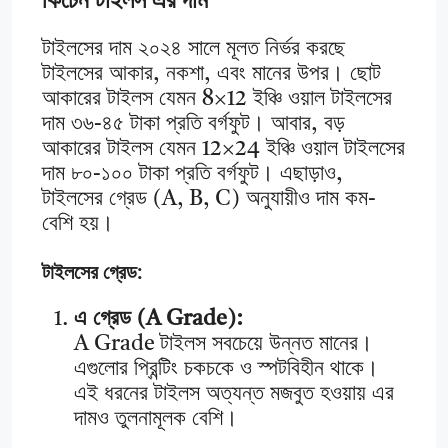
কিচেন
টাইলস এর দাম
টাইলসের দাম ২০২৪ সালে মূলত নির্ভর করছে
টাইলসের আকার, নকশা, এবং মানের উপর। ছোট
আকারের টাইলস যেমন 8×12 ইঞ্চি ওয়াল টাইলসের
দাম ৩৬-৪৫ টাকা প্রতি বর্গফুট। আবার, বড়
আকারের টাইলস যেমন 12×24 ইঞ্চি ওয়াল টাইলসের
দাম ৮০-১০০ টাকা প্রতি বর্গফুট। এছাড়াও,
টাইলসের গ্রেড (A, B, C) অনুযায়ীও দাম কম-
বেশি হয়।
টাইলসের গ্রেড:
এ গ্রেড (A Grade):
A Grade টাইলস সবচেয়ে উন্নত মানের।
এগুলোর প্রিন্টিং চকচকে ও স্পটবিহীন থাকে।
এই ধরনের টাইলস অত্যন্ত মজবুত হওয়ায় এর
দামও তুলনামূলক বেশি।