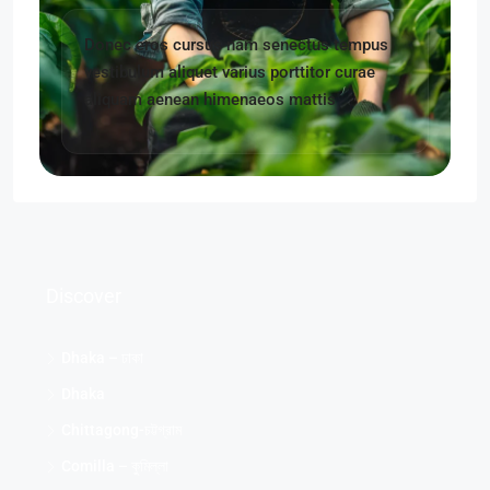
Donec eros cursus nam senectus tempus
vestibulum aliquet varius porttitor curae
aliquam aenean himenaeos mattis
Discover
Dhaka – ঢাকা
Dhaka
Chittagong-চট্টগ্রাম
Comilla – কুমিল্লা