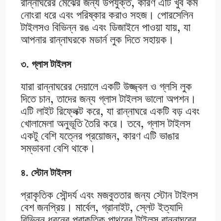
রান্নাঘরের মেঝের জন্য উপযুক্ত, কারণ এটি খুব কম
নোংরা ধরে এবং পরিষ্কার করাও সহজ। পোরসেলিন
টাইলসও বিভিন্ন রঙ এবং ডিজাইনে পাওয়া যায়, যা
আপনার রান্নাঘরকে মডার্ন লুক দিতে সহায়ক।
৩. গ্লাস টাইলস
যারা রান্নাঘরের দেয়ালে একটি উজ্জ্বল ও গ্লসি লুক
দিতে চান, তাদের জন্য গ্লাস টাইলস ভালো অপশন।
এটি লাইট রিফ্লেক্ট করে, যা রান্নাঘরে একটি বড় এবং
খোলামেলা অনুভূতি তৈরি করে। তবে, গ্লাস টাইলস
একটু বেশি যত্নের প্রয়োজন, কারণ এটি ভাঙার
সম্ভাবনা বেশি থাকে।
৪. স্টোন টাইলস
প্রাকৃতিক সৌন্দর্য এবং মজবুততার জন্য স্টোন টাইলস
বেশ জনপ্রিয়। মার্বেল, গ্রানাইট, স্লেট ইত্যাদি
বিভিন্ন ধরনের প্রাকৃতিক পাথরের টাইলস রান্নাঘরের