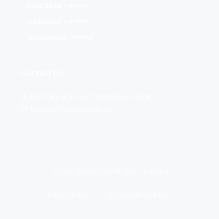
Cox's Bazar - কক্সবাজার
Gaibandha – গাইবান্ধা
Narayanganj -নারায়ণগঞ্জ
Contact Us
Road No-04, Block -D, Aftabnagar, Dhaka
rbspropertybd@gmail.com
© RBS Property BD- All rights reserved
Privacy Policy
Terms and Conditions